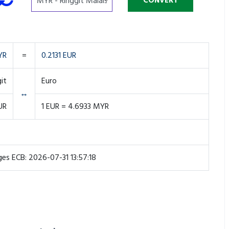
YR
=
0.2131 EUR
it
Euro
↔
UR
1 EUR = 4.6933 MYR
es ECB: 2026-07-31 13:57:18