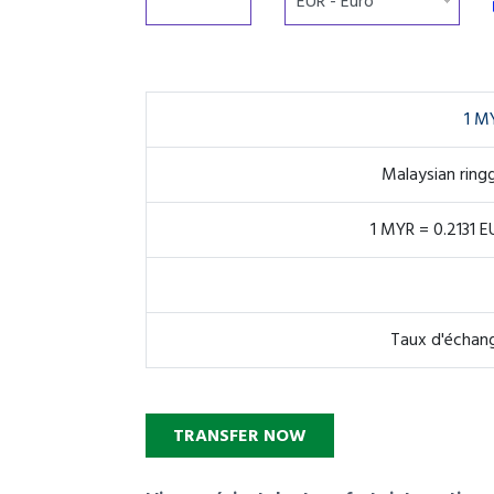
1 M
Malaysian ringg
1 MYR = 0.2131 E
Taux d'échang
TRANSFER NOW