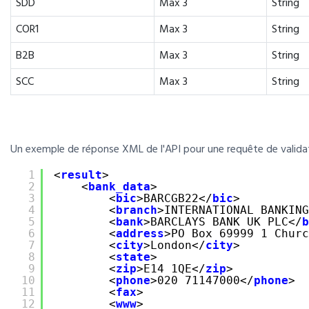
SDD
Max 3
String
COR1
Max 3
String
B2B
Max 3
String
SCC
Max 3
String
Un exemple de réponse XML de l'API pour une requête de validat
1
<
result
>
2
<
bank_data
>
3
<
bic
>BARCGB22</
bic
>
4
<
branch
>INTERNATIONAL BANKING
5
<
bank
>BARCLAYS BANK UK PLC</
b
6
<
address
>PO Box 69999 1 Churc
7
<
city
>London</
city
>
8
<
state
>
9
<
zip
>E14 1QE</
zip
>
10
<
phone
>020 71147000</
phone
>
11
<
fax
>
12
<
www
>