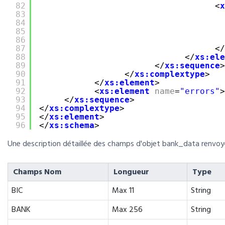
82
<
x
83
84
85
86
87
</
88
</
xs:ele
89
</
xs:sequence
>
90
</
xs:complextype
>
91
</
xs:element
>
92
<
xs:element
name
=
"errors"
>
93
</
xs:sequence
>
94
</
xs:complextype
>
95
</
xs:element
>
96
</
xs:schema
>
Une description détaillée des champs d'objet bank_data renvoyé
Champs Nom
Longueur
Type
BIC
Max 11
String
BANK
Max 256
String