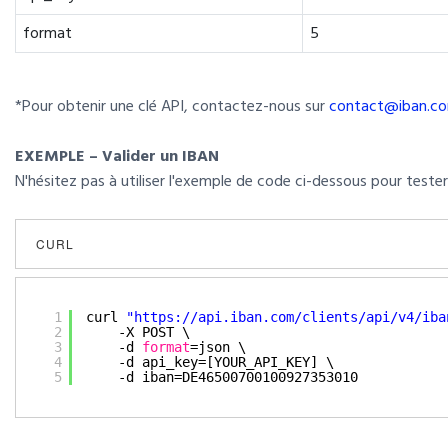
format
5
*Pour obtenir une clé API, contactez-nous sur
contact@iban.c
EXEMPLE – Valider un IBAN
N'hésitez pas à utiliser l'exemple de code ci-dessous pour teste
CURL
1
curl 
"
https://api.iban.com/clients/api/v4/iba
2
-X POST \
3
-d 
format
=json \
4
-d api_key=[YOUR_API_KEY] \
5
-d iban=DE46500700100927353010