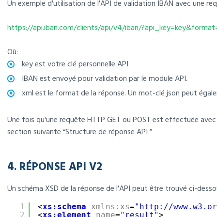
Un exemple d'utilisation de l'API de validation IBAN avec une r
https://api.iban.com/clients/api/v4/iban/?api_key=key&forma
Où:
key est votre clé personnelle API
IBAN est envoyé pour validation par le module API.
xml est le format de la réponse. Un mot-clé json peut égal
Une fois qu'une requête HTTP GET ou POST est effectuée avec la
section suivante “Structure de réponse API ”
4. RÉPONSE API V2
Un schéma XSD de la réponse de l'API peut être trouvé ci-desso
1
<
xs:schema
xmlns:xs
=
"
http://www.w3.or
2
<
xs:element
name
=
"result"
>