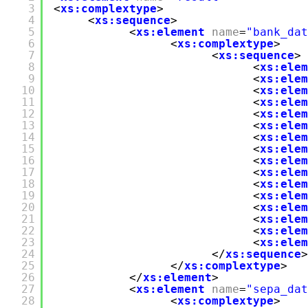
3
<
xs:complextype
>
4
<
xs:sequence
>
5
<
xs:element
name
=
"bank_dat
6
<
xs:complextype
>
7
<
xs:sequence
>
8
<
xs:elem
9
<
xs:elem
10
<
xs:elem
11
<
xs:elem
12
<
xs:elem
13
<
xs:elem
14
<
xs:elem
15
<
xs:elem
16
<
xs:elem
17
<
xs:elem
18
<
xs:elem
19
<
xs:elem
20
<
xs:elem
21
<
xs:elem
22
<
xs:elem
23
<
xs:elem
24
</
xs:sequence
>
25
</
xs:complextype
>
26
</
xs:element
>
27
<
xs:element
name
=
"sepa_dat
28
<
xs:complextype
>