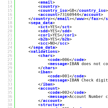
13
<
email
>
14
<
country
>
15
<
country_iso
>GB</
country_iso
>
16
<
account
>73160944</
account
>
17
</
country
></
email
></
www
></
fax
></
s
18
<
sepa_data
>
19
<
sct
>YES</
sct
>
20
<
sdd
>YES</
sdd
>
21
<
cor1
>YES</
cor1
>
22
<
b2b
>YES</
b2b
>
23
<
scc
>NO</
scc
>
24
</
sepa_data
>
25
<
validations
>
26
<
chars
>
27
<
code
>006</
code
>
28
<
message
>IBAN does not co
29
</
chars
>
30
<
iban
>
31
<
code
>001</
code
>
32
<
message
>IBAN Check digit
33
</
iban
>
34
<
account
>
35
<
code
>002</
code
>
36
<
message
>Account Number c
37
</
account
>
38
<
structure
>