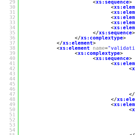
29
<
xs:sequence
>
30
<
xs:elem
31
<
xs:elem
32
<
xs:elem
33
<
xs:elem
34
<
xs:elem
35
</
xs:sequence
>
36
</
xs:complextype
>
37
</
xs:element
>
38
<
xs:element
name
=
"validati
39
<
xs:complextype
>
40
<
xs:sequence
>
41
<
xs:elem
42
<
x
43
44
45
46
47
</
48
</
xs:ele
49
<
xs:elem
50
<
x
51
52
53
54