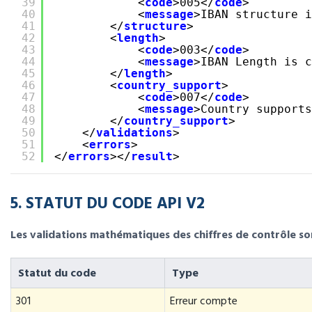
39
<
code
>005</
code
>
40
<
message
>IBAN structure i
41
</
structure
>
42
<
length
>
43
<
code
>003</
code
>
44
<
message
>IBAN Length is c
45
</
length
>
46
<
country_support
>
47
<
code
>007</
code
>
48
<
message
>Country supports
49
</
country_support
>
50
</
validations
>
51
<
errors
>
52
</
errors
></
result
>
5. STATUT DU CODE API V2
Les validations mathématiques des chiffres de contrôle so
Statut du code
Type
301
Erreur compte