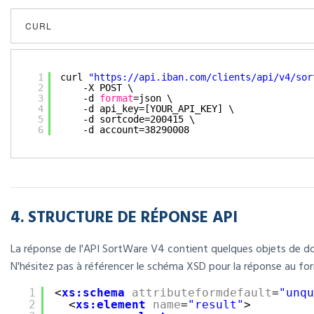
CURL
1
curl 
"
https://api.iban.com/clients/api/v4/sor
2
-X POST \
3
-d 
format
=json \
4
-d api_key=[YOUR_API_KEY] \
5
-d sortcode=200415 \
6
-d account=38290008 
4. STRUCTURE DE RÉPONSE API
La réponse de l'API SortWare V4 contient quelques objets de d
N'hésitez pas à référencer le schéma XSD pour la réponse au f
1
<
xs:schema
attributeformdefault
=
"unqu
2
<
xs:element
name
=
"result"
>