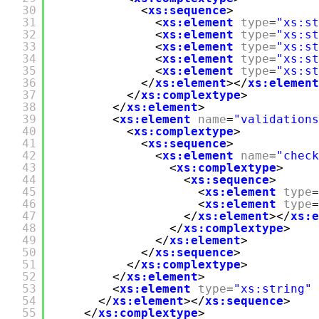
30
<
xs:sequence
>
31
<
xs:element
type
=
"xs:st
32
<
xs:element
type
=
"xs:st
33
<
xs:element
type
=
"xs:st
34
<
xs:element
type
=
"xs:st
35
<
xs:element
type
=
"xs:st
36
</
xs:element
></
xs:element
37
</
xs:complextype
>
38
</
xs:element
>
39
<
xs:element
name
=
"validations
40
<
xs:complextype
>
41
<
xs:sequence
>
42
<
xs:element
name
=
"check
43
<
xs:complextype
>
44
<
xs:sequence
>
45
<
xs:element
type
=
46
<
xs:element
type
=
47
</
xs:element
></
xs:e
48
</
xs:complextype
>
49
</
xs:element
>
50
</
xs:sequence
>
51
</
xs:complextype
>
52
</
xs:element
>
53
<
xs:element
type
=
"xs:string"
54
</
xs:element
></
xs:sequence
>
55
</
xs:complextype
>