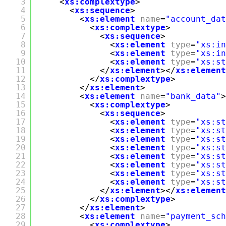
3
<
xs:complextype
>
4
<
xs:sequence
>
5
<
xs:element
name
=
"account_dat
6
<
xs:complextype
>
7
<
xs:sequence
>
8
<
xs:element
type
=
"xs:in
9
<
xs:element
type
=
"xs:in
10
<
xs:element
type
=
"xs:st
11
</
xs:element
></
xs:element
12
</
xs:complextype
>
13
</
xs:element
>
14
<
xs:element
name
=
"bank_data"
>
15
<
xs:complextype
>
16
<
xs:sequence
>
17
<
xs:element
type
=
"xs:st
18
<
xs:element
type
=
"xs:st
19
<
xs:element
type
=
"xs:st
20
<
xs:element
type
=
"xs:st
21
<
xs:element
type
=
"xs:st
22
<
xs:element
type
=
"xs:st
23
<
xs:element
type
=
"xs:st
24
<
xs:element
type
=
"xs:st
25
</
xs:element
></
xs:element
26
</
xs:complextype
>
27
</
xs:element
>
28
<
xs:element
name
=
"payment_sch
29
<
xs:complextype
>